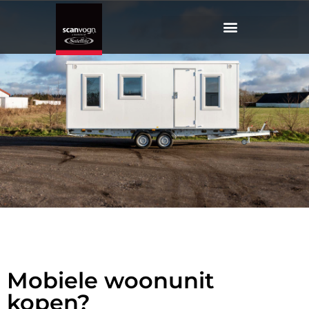
Mobiele
woonunit
kopen?
Mobiele woonunit
kopen?
Kies voor Scanvogn!