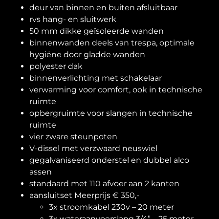
deur van binnen en buiten afsluitbaar
rvs hang- en sluitwerk
50 mm dikke geïsoleerde wanden
binnenwanden deels van trespa, optimale
hygiëne door gladde wanden
polyester dak
binnenverlichting met schakelaar
verwarming voor comfort, ook in technische
ruimte
opbergruimte voor slangen in technische
ruimte
vier zware steunpoten
V-dissel met verzwaard neuswiel
gegalvaniseerd onderstel en dubbel alco
assen
standaard met 110 afvoer aan 2 kanten
aansluitset Meerprijs € 350,-
3x stroomkabel 230v – 20 meter
3x wateraanvoerslang 3/4” – 25 meter