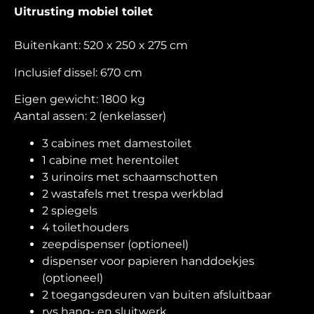
Uitrusting
mobiel toilet
Buitenkant: 520 x 250 x 275 cm
Inclusief dissel: 670 cm
Eigen gewicht: 1800 kg
Aantal assen: 2 (enkelasser)
3 cabines met damestoilet
1 cabine met herentoilet
3 urinoirs met schaamschotten
2 wastafels met trespa werkblad
2 spiegels
4 toilethouders
zeepdispenser (optioneel)
dispenser voor papieren handdoekjes
(optioneel)
2 toegangsdeuren van buiten afsluitbaar
rvs hang- en sluitwerk