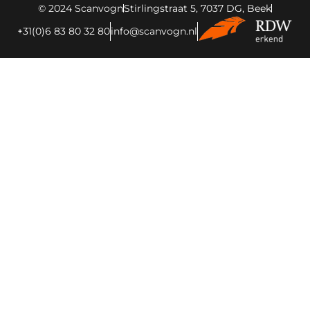
© 2024 Scanvogn
Stirlingstraat 5, 7037 DG, Beek
+31(0)6 83 80 32 80
info@scanvogn.nl