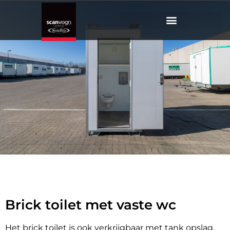
Brick
toilet
Met vaste wc en vermaler
Brick toilet met vaste wc
Het brick toilet is ook verkrijgbaar met tank opslag.