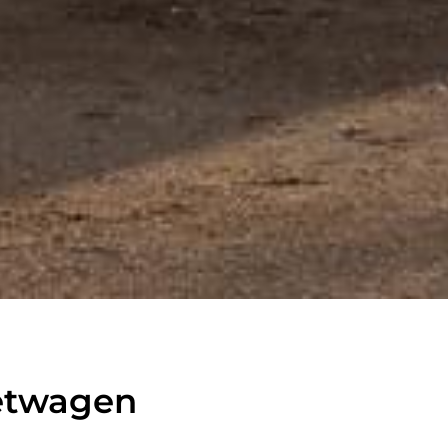
vacuüm
letwagen
gen